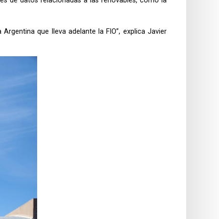
es de datos relacionadas a las renovables, como la
rgentina que lleva adelante la FIO”, explica Javier