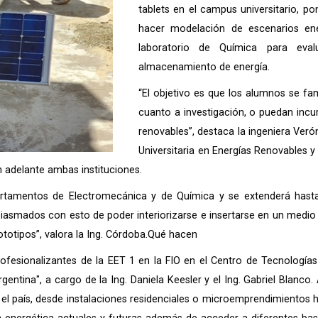
tablets en el campus universitario, p
hacer modelación de escenarios en
laboratorio de Química para eva
almacenamiento de energía.
“El objetivo es que los alumnos se fa
cuanto a investigación, o puedan incur
renovables”, destaca la ingeniera Ver
Universitaria en Energías Renovables y
n adelante ambas instituciones.
rtamentos de Electromecánica y de Química y se extenderá hasta
mados con esto de poder interiorizarse e insertarse en un medio la
ototipos”, valora la Ing. Córdoba.Qué hacen
rofesionalizantes de la EET 1 en la FIO en el Centro de Tecnología
entina", a cargo de la Ing. Daniela Keesler y el Ing. Gabriel Blanco. 
el país, desde instalaciones residenciales o microemprendimientos 