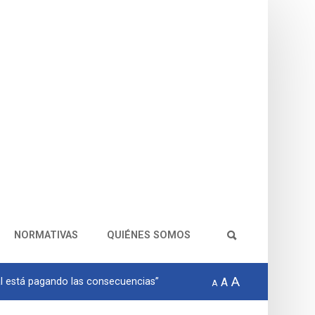
NORMATIVAS
QUIÉNES SOMOS
A
al está pagando las consecuencias”
A
A