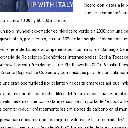
Negro con vistas a la p
que le demandará una
jo y entre 40.000 y 50.000 indirectos.
 un polo mundial exportador de hidrógeno verde en 2030, con una c
equivalente a, por ejemplo, casi un 10% de la energía eléctrica cons
uvo el jefe de Estado, acompañado por los ministros Santiago Cafie
secretaria de Relaciones Económicas Internacionales, Cecilia Todesca 
Andrew Forrest (Presidente), Julie Shuttleworth (CEO), Agustín Pic
 (Gerente Regional de Gobierno y Comunidades para Región Latinoamé
e una gran oportunidad por delante y necesita empresas así, que invie
verde es uno de los combustibles del futuro y nos llena de orgullo q
en valor además que con esta inversión tan importante “en poco t
 permitir reducir drásticamente las emisiones de carbono en el mun
mpresa para construir con los mejores valores de las comunidades”, 
n nuestro país, como Agustín Pichot”, forme parte de la empresa y d