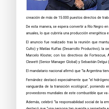
creación de más de 15.000 puestos directos de traba
De esta manera, se espera convertir a Río Negro en
anuales, lo que cubriría una producción energética 
El anuncio fue realizado tras la reunión que mant
Culto) y Matías Kulfas (Desarrollo Productivo); la 
Marcelo Kloster, con los directivos de Fortescue, 
Clewett (Senior Manager Global) y Sebastián Delgui
El mandatario nacional afirmó que “la Argentina tien
Fernández destacó especialmente que “el hidrógeno 
vanguardia de la transición ecológica”, poniendo 
proveedores mundiales de este combustible que va a
Además, celebró “la responsabilidad social de la e
destacó que “una persona tan querida y respetada e