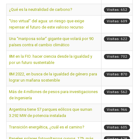
¿Qué es la neutralidad de carbono?
Visitas: 652
“Uso virtual” del agua: un riesgo que exige
Visitas: 609
repensar el futuro de este valioso recurso
Una “mariposa solar” gigante que volará por 90
Visitas: 622
países contra el cambio climático
8M en la FIO: hacer ciencia desde la igualdad y
Visitas: 702
por un futuro sustentable
8M 2022, en busca de la igualdad de género para
Visitas: 870
lograr un mañana sostenible
Más de 4 millones de pesos para investigaciones
Visitas: 562
de Ingeniería
Argentina tiene 57 parques eólicos que suman
Visitas: 966
3.292 MW de potencia instalada
Transición energética, ¿cuál es el camino?
Visitas: 605
Paneles solares fotovoltaicos curvos, 17% más
Visitas: 628