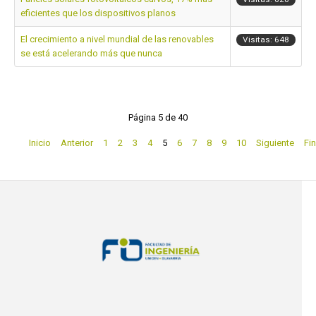
eficientes que los dispositivos planos
El crecimiento a nivel mundial de las renovables
Visitas: 648
se está acelerando más que nunca
Página 5 de 40
Inicio
Anterior
1
2
3
4
5
6
7
8
9
10
Siguiente
Fin