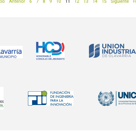
cio
Anterior
6
7
8
9
10
11
12
13
14
15
Siguiente
F