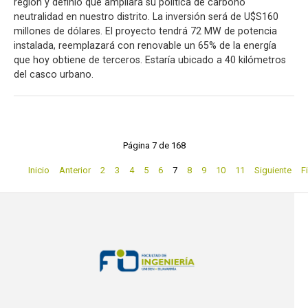
región y definió que ampliará su política de carbono
neutralidad en nuestro distrito. La inversión será de U$S160
millones de dólares. El proyecto tendrá 72 MW de potencia
instalada, reemplazará con renovable un 65% de la energía
que hoy obtiene de terceros. Estaría ubicado a 40 kilómetros
del casco urbano.
Página 7 de 168
Inicio
Anterior
2
3
4
5
6
7
8
9
10
11
Siguiente
F