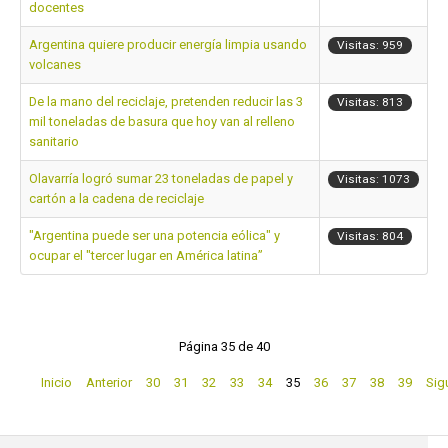
docentes
Argentina quiere producir energía limpia usando
Visitas: 959
volcanes
De la mano del reciclaje, pretenden reducir las 3
Visitas: 813
mil toneladas de basura que hoy van al relleno
sanitario
Olavarría logró sumar 23 toneladas de papel y
Visitas: 1073
cartón a la cadena de reciclaje
"Argentina puede ser una potencia eólica" y
Visitas: 804
ocupar el "tercer lugar en América latina”
Página 35 de 40
Inicio
Anterior
30
31
32
33
34
35
36
37
38
39
Sig