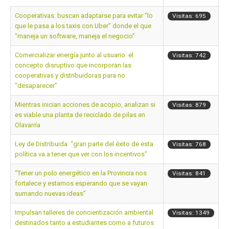
Cooperativas: buscan adaptarse para evitar "lo
Visitas: 695
que le pasa a los taxis con Uber” donde el que
“maneja un software, maneja el negocio”
Comercializar energía junto al usuario: el
Visitas: 742
concepto disruptivo que incorporan las
cooperativas y distribuidoras para no
“desaparecer”
Mientras inician acciones de acopio, analizan si
Visitas: 879
es viable una planta de reciclado de pilas en
Olavarría
Ley de Distribuida: “gran parte del éxito de esta
Visitas: 768
política va a tener que ver con los incentivos”
“Tener un polo energético en la Provincia nos
Visitas: 841
fortalece y estamos esperando que se vayan
sumando nuevas ideas"
Impulsan talleres de concientización ambiental
Visitas: 1349
destinados tanto a estudiantes como a futuros