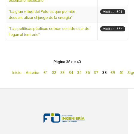
escenario necesario”
“La gran virtud del Polo es que permite
Visitas: 801
descentralizar el juego de la energía”
“Las políticas públicas cobran sentido cuando
Visitas: 884
llegan al territorio"
Página 38 de 40
Inicio
Anterior
31
32
33
34
35
36
37
38
39
40
Sig